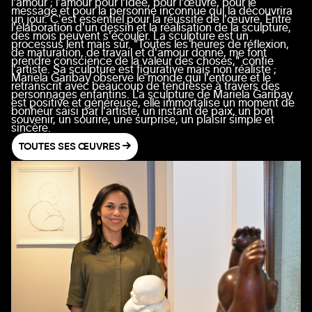
l'amour ; l'amour pour l'idée, pour l'œuvre, pour le
message et pour la personne inconnue qui la découvrira
un jour. C'est essentiel pour la réussite de l'œuvre. Entre
l'élaboration d'un dessin et la réalisation de la sculpture,
des mois peuvent s'écouler. La sculpture est un
processus lent mais sûr. "Toutes les heures de réflexion,
de maturation, de travail et d'amour donné, me font
prendre conscience de la valeur des choses," confie
l'artiste. Sa sculpture est figurative mais non réaliste ;
Mariela Garibay observe le monde qui l'entoure et le
retranscrit avec beaucoup de tendresse à travers des
personnages enfantins. La sculpture de Mariela Garibay
est positive et généreuse, elle immortalise un moment de
bonheur saisi par l'artiste, un instant de paix, un bon
souvenir, un sourire, une surprise, un plaisir simple et
sincère.
TOUTES SES ŒUVRES