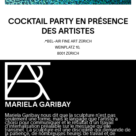
COCKTAIL PARTY EN PRÉSENCE
DES ARTISTES
📍BEL-AIR FINE ART ZÜRICH
WEINPLATZ 10,
8001 ZÜRICH
MARIELA GARIBAY
Mariela Garibay nous dit que la sculpture n'est pas
seulement une forme, mais le langage que l'artiste a
choisi pour communiquer et le résultat d'un travail
d'internalisation préalable sur le message qu'elle
transmet. La sculpture est une discipline qui demande de
la patience, de nombreuses heures de travail et de