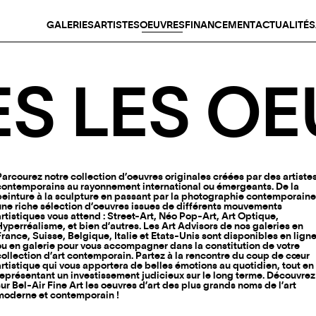
GALERIES
ARTISTES
OEUVRES
FINANCEMENT
ACTUALITÉS
S LES O
Parcourez notre collection d’oeuvres originales créées par des artiste
contemporains au rayonnement international ou émergeants. De la
peinture à la sculpture en passant par la photographie contemporaine
une riche sélection d’oeuvres issues de différents mouvements
artistiques vous attend : Street-Art, Néo Pop-Art, Art Optique,
Hyperréalisme, et bien d’autres. Les Art Advisors de nos galeries en
France, Suisse, Belgique, Italie et Etats-Unis sont disponibles en lign
ou en galerie pour vous accompagner dans la constitution de votre
collection d’art contemporain. Partez à la rencontre du coup de cœur
artistique qui vous apportera de belles émotions au quotidien, tout en
représentant un investissement judicieux sur le long terme. Découvrez
sur Bel-Air Fine Art les oeuvres d’art des plus grands noms de l’art
moderne et contemporain !