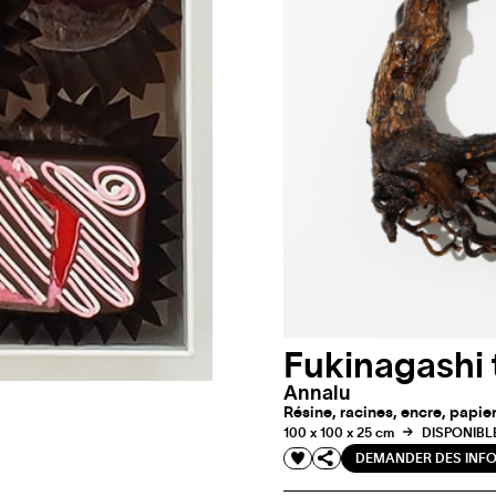
Fukinagashi 
Annalu
Résine, racines, encre, papie
100 x 100 x 25 cm
DISPONIBL
DEMANDER DES INF