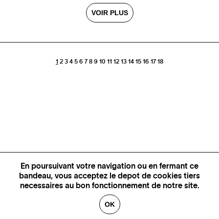
VOIR PLUS
1
2
3
4
5
6
7
8
9
10
11
12
13
14
15
16
17
18
En poursuivant votre navigation ou en fermant ce
bandeau, vous acceptez le depot de cookies tiers
necessaires au bon fonctionnement de notre site.
OK