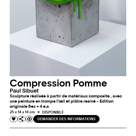
Compression Pomme
Paul Sibuet
Sculpture réalisée à partir de matériaux composite , avec
une peinture en trompe l’œil et plâtre resiné - Edition
originale 8ex + 4 e.a
25 x 14 x 14 cm
DISPONIBLE
DEMANDER DES INFORMATIONS