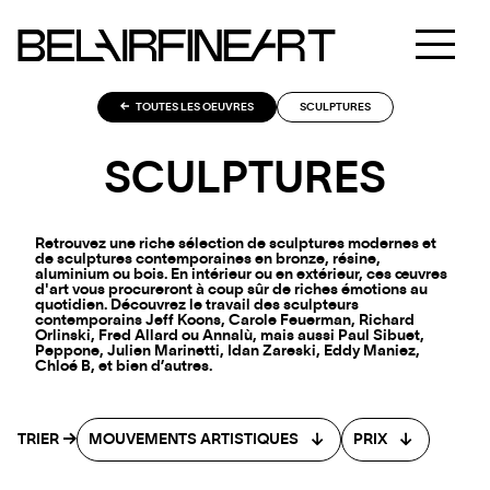
TOUTES LES OEUVRES
SCULPTURES
SCULPTURES
Retrouvez une riche sélection de sculptures modernes et
de sculptures contemporaines en bronze, résine,
aluminium ou bois. En intérieur ou en extérieur, ces œuvres
d'art vous procureront à coup sûr de riches émotions au
quotidien. Découvrez le travail des sculpteurs
contemporains Jeff Koons, Carole Feuerman, Richard
Orlinski, Fred Allard ou Annalù, mais aussi Paul Sibuet,
Peppone, Julien Marinetti, Idan Zareski, Eddy Maniez,
Chloé B, et bien d’autres.
TRIER
MOUVEMENTS ARTISTIQUES
PRIX