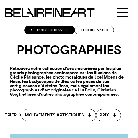
TOUTES LES OEUVRES
PHOTOGRAPHIES
PHOTOGRAPHIES
Retrouvez notre collection d’oeuvres créées par les plus
grands photographes contemporains : les illusions de
Cécile Plaisance, les photo mosaiques de Joel Moens de
Hase, les bodyscapes de Jléo ou les prises de vue
vertigineuses d’Antoine Rose, mais également les
photographies d'art originales de Liu Bolin, Christian
Voigt, et bien d’autres photographies contemporaines.
TRIER
MOUVEMENTS ARTISTIQUES
PRIX