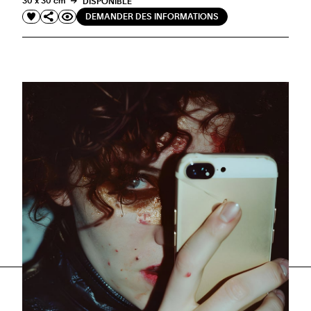
30 x 30 cm
DISPONIBLE
DEMANDER DES INFORMATIONS
VOIR PLUS
1
2
3
4
5
6
7
8
9
10
11
12
13
14
15
16
17
18