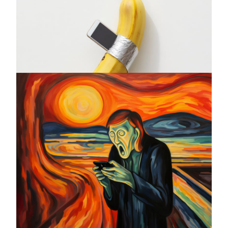
Who's The Banana
Calling ?
Bruce Meritte
Tirage Photo sur Plexiglas - Edition originale 10 ex
30 x 30 cm
DISPONIBLE
DEMANDER DES INFORMATIONS