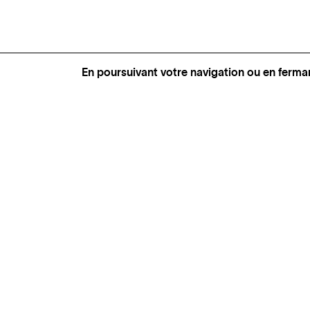
En poursuivant votre navigation ou en ferma
GENÈVE
SAINT TROPEZ
PARIS
CANNES