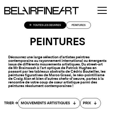
TOUTES LES OEUVRES
PEINTURES
PEINTURES
Découvrez une large sélection d’artistes peintres
contemporains au rayonnement international ou émergents
issus de différents mouvements artistiques. Du street-art
de Mr Brainwash à l’art optique de Patrick Hughes en
passant par les tableaux abstraits de Cédric Bouteiller, les
peintures figuratives de Marco Grassi, le néo-pointillisme
de Craig Alan et bien d’autres chefs-d'oeuvre, partez à la
rencontre de votre coup de cœur artistique parmi des
peintures résolument contemporaines !
TRIER
MOUVEMENTS ARTISTIQUES
PRIX