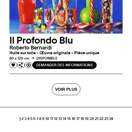
Il Profondo Blu
Roberto Bernardi
Huile sur toile - Œuvre originale - Pièce unique
80 x 120 cm
DISPONIBLE
DEMANDER DES INFORMATIONS
VOIR PLUS
1
2
3
4
5
6
7
8
9
10
11
12
13
14
15
16
17
18
19
20
21
22
23
24