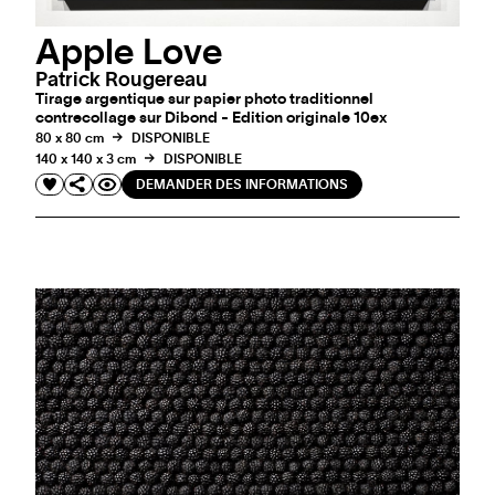
Apple Love
Patrick Rougereau
Tirage argentique sur papier photo traditionnel
contrecollage sur Dibond - Edition originale 10ex
80 x 80 cm
DISPONIBLE
140 x 140 x 3 cm
DISPONIBLE
DEMANDER DES INFORMATIONS