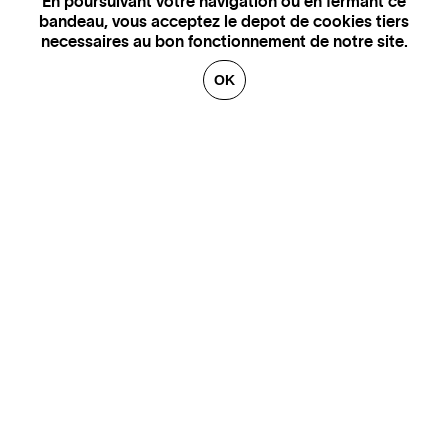
En poursuivant votre navigation ou en fermant ce
bandeau, vous acceptez le depot de cookies tiers
necessaires au bon fonctionnement de notre site.
OK
GENÈVE
SAINT TROPEZ
PARIS
CANNES
BRUXELLES
FLORENCE
HONFLEUR
MIAMI
VENISE
MARSEILLE
AIX-EN-PROVENCE
LUXEMBOURG
ANNECY
CRANS-MONTANA
VERBIER
SAINT MORITZ
ZÜRICH
MEGÈVE
COURCHEVEL
BEIRUT
GSTAAD