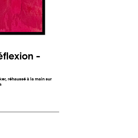
flexion -
er, réhaussé à la main sur
a