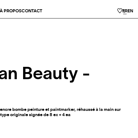
À PROPOS
CONTACT
FR
EN
an Beauty -
 encre bombe peinture et paintmarker, réhaussé à la main sur
type originale signée de 8 ex + 4 ea