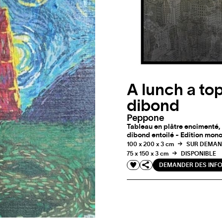
A lunch a to
dibond
Peppone
Tableau en plâtre encimenté,
dibond entoilé - Edition mono
100 x 200 x 3 cm
SUR DEMAN
75 x 150 x 3 cm
DISPONIBLE
DEMANDER DES INF