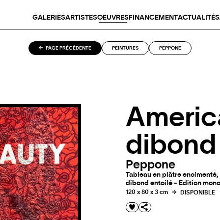
GALERIES
ARTISTES
OEUVRES
FINANCEMENT
ACTUALITÉS
PAGE PRÉCÉDENTE
PEINTURES
PEPPONE
Americ
dibond
Peppone
Tableau en plâtre encimenté,
dibond entoilé - Edition mono
120 x 80 x 3 cm
DISPONIBLE