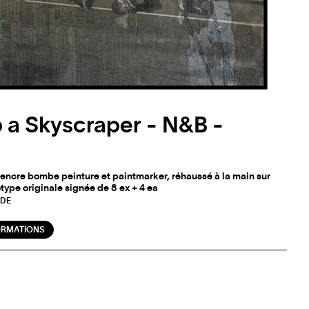
p a Skyscraper - N&B -
 encre bombe peinture et paintmarker, réhaussé à la main sur
type originale signée de 8 ex + 4 ea
DE
ORMATIONS