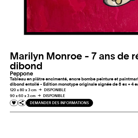
Marilyn Monroe - 7 ans de ré
dibond
Peppone
Tableau en plâtre encimenté, encre bombe peinture et paintmark
dibond entoilé - Edition monotype originale signée de 8 ex + 4 e
120 x 80 x 3 cm
DISPONIBLE
90 x 60 x 3 cm
DISPONIBLE
DEMANDER DES INFORMATIONS