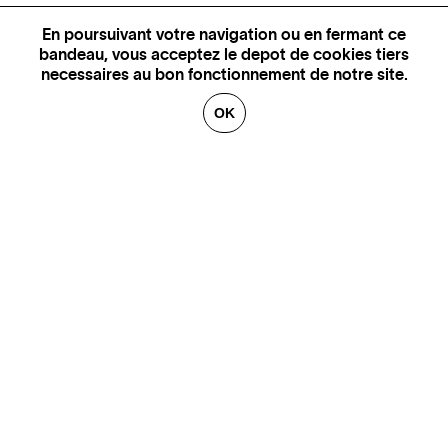
En poursuivant votre navigation ou en fermant ce
bandeau, vous acceptez le depot de cookies tiers
necessaires au bon fonctionnement de notre site.
OK
GENÈVE
SAINT TROPEZ
PARIS
CANNES
BRUXELLES
FLORENCE
HONFLEUR
MIAMI
VENISE
MARSEILLE
AIX-EN-PROVENCE
LUXEMBOURG
ANNECY