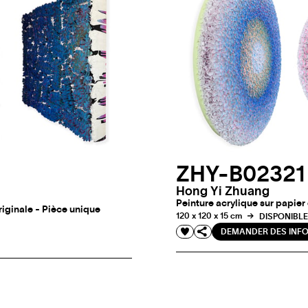
ZHY-B02321
Hong Yi Zhuang
Peinture acrylique sur papier 
originale - Pièce unique
120 x 120 x 15 cm
DISPONIBLE
DEMANDER DES INF