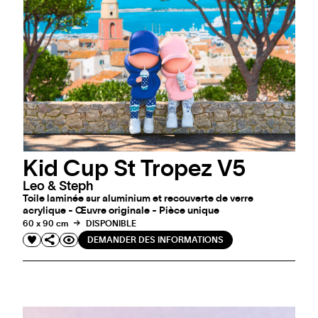
Kid Cup St Tropez V5
Leo & Steph
Toile laminée sur aluminium et recouverte de verre
acrylique - Œuvre originale - Pièce unique
60 x 90 cm
DISPONIBLE
DEMANDER DES INFORMATIONS