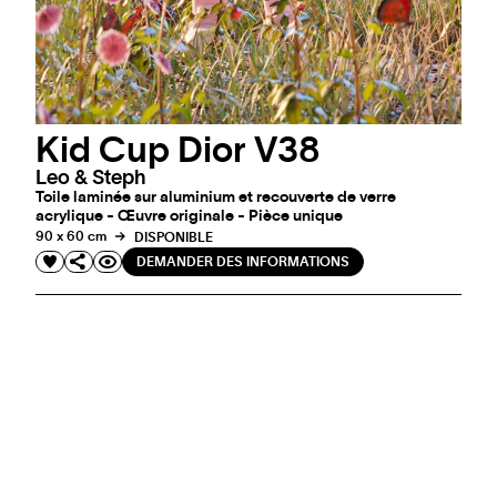
Kid Cup Dior V38
Leo & Steph
Toile laminée sur aluminium et recouverte de verre
acrylique - Œuvre originale - Pièce unique
90 x 60 cm
DISPONIBLE
DEMANDER DES INFORMATIONS