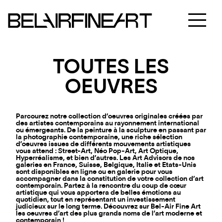
TOUTES LES
OEUVRES
Parcourez notre collection d’oeuvres originales créées par
des artistes contemporains au rayonnement international
ou émergeants. De la peinture à la sculpture en passant par
la photographie contemporaine, une riche sélection
d’oeuvres issues de différents mouvements artistiques
vous attend : Street-Art, Néo Pop-Art, Art Optique,
Hyperréalisme, et bien d’autres. Les Art Advisors de nos
galeries en France, Suisse, Belgique, Italie et Etats-Unis
sont disponibles en ligne ou en galerie pour vous
accompagner dans la constitution de votre collection d’art
contemporain. Partez à la rencontre du coup de cœur
artistique qui vous apportera de belles émotions au
quotidien, tout en représentant un investissement
judicieux sur le long terme. Découvrez sur Bel-Air Fine Art
les oeuvres d’art des plus grands noms de l’art moderne et
contemporain !