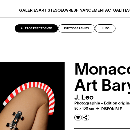
GALERIES
ARTISTES
OEUVRES
FINANCEMENT
ACTUALITÉS
PAGE PRÉCÉDENTE
PHOTOGRAPHIES
J. LEO
Monaco
Art Bar
J. Leo
Photographie - Edition origin
80 x 100 cm
DISPONIBLE