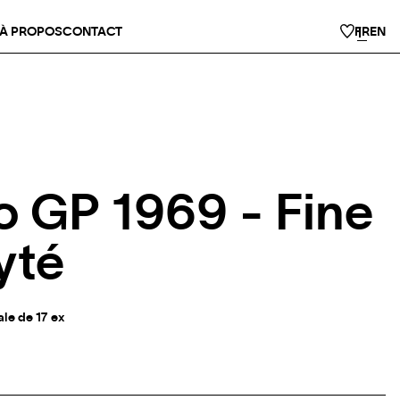
À PROPOS
CONTACT
FR
EN
 GP 1969 - Fine
yté
ale de 17 ex