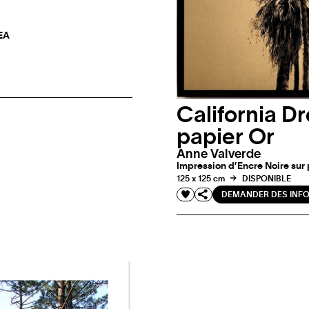
 EA
California Dr
papier Or
Anne Valverde
Impression d’Encre Noire sur pa
125 x 125 cm
DISPONIBLE
DEMANDER DES INF