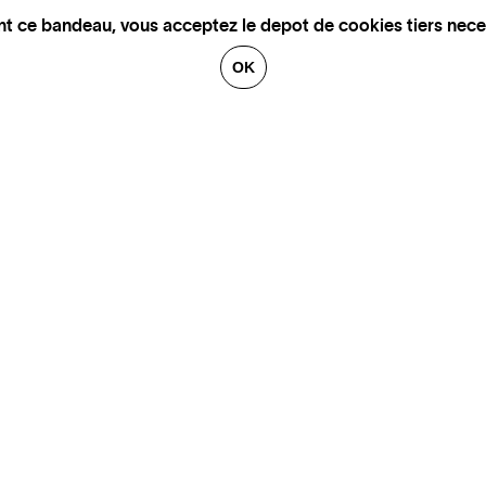
nt ce bandeau, vous acceptez le depot de cookies tiers nece
OK
GALERIES
CONTACT
ARTISTES
FINANCEMENT
OEUVRES
MENTIONS LÉGALES
ACTUALITÉS
CHARTE DE CONFIDENTIALITÉ
À PROPOS
PLAN DE SITE