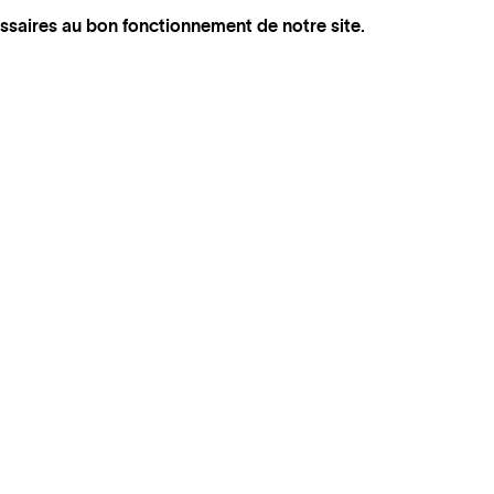
ssaires au bon fonctionnement de notre site.
INSTAGRAM
SUIVEZ BEL‑AIR FINE ART
FACEBOOK
ARTSY
ARTNET