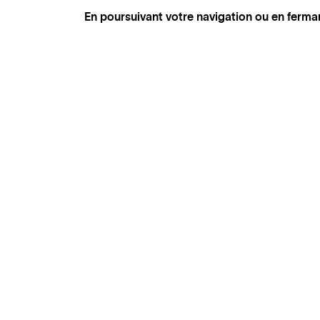
En poursuivant votre navigation ou en ferma
GENÈVE
SAINT TROPEZ
PARIS
CANNES
BRUXELLES
FLORENCE
HONFLEUR
MIAMI
VENISE
MARSEILLE
AIX-EN-PROVENCE
LUXEMBOURG
ANNECY
CRANS-MONTANA
VERBIER