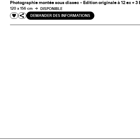
Photographie montée sous diasec - Edition originale à 12 ex + 3
120 x 156 cm
DISPONIBLE
DEMANDER DES INFORMATIONS