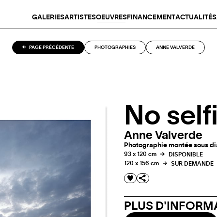
GALERIES
ARTISTES
OEUVRES
FINANCEMENT
ACTUALITÉS
PAGE PRÉCÉDENTE
PHOTOGRAPHIES
ANNE VALVERDE
No self
Anne Valverde
Photographie montée sous dias
93 x 120 cm
DISPONIBLE
120 x 156 cm
SUR DEMANDE
PLUS D'INFORMA