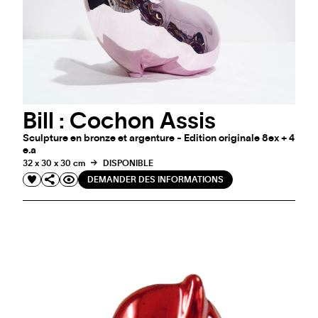
Bill : Cochon Assis
Sculpture en bronze et argenture - Edition originale 8ex + 4
e.a
ART FAIRS
32 x 30 x 30 cm
DISPONIBLE
ART WYNWOOD 2023 À MIAMI
DEMANDER DES INFORMATIONS
DU 16 AU 19 FÉVRIER 2023