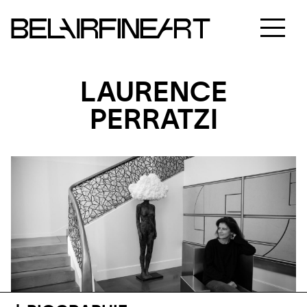
LAURENCE
PERRATZI