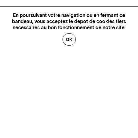
En poursuivant votre navigation ou en fermant ce
bandeau, vous acceptez le depot de cookies tiers
necessaires au bon fonctionnement de notre site.
OK
PLUS D'INFORMATIONS,
DISPONIBILITÉ ET PRIX
CONTACTEZ-NOUS