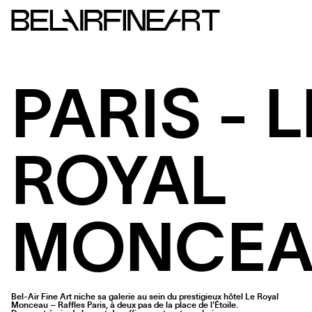
PARIS - L
ROYAL
MONCEA
Bel-Air Fine Art niche sa galerie au sein du prestigieux hôtel Le Royal
Monceau – Raffles Paris, à deux pas de la place de l'Étoile.