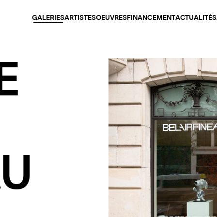
GALERIES
ARTISTES
OEUVRES
FINANCEMENT
ACTUALITÉS
E
U