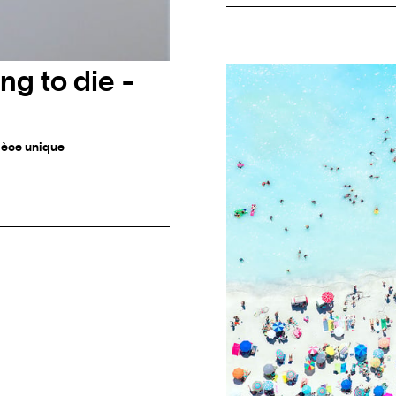
ng to die -
ièce unique