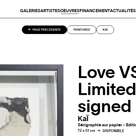
GALERIES
ARTISTES
OEUVRES
FINANCEMENT
ACTUALITÉS
PAGE PRÉCÉDENTE
PEINTURES
KAÏ
Love V
Limited
signed
KaÏ
Sérigraphie sur papier - Editi
72 x 51 cm
DISPONIBLE