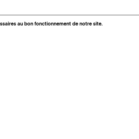
ssaires au bon fonctionnement de notre site.
INSTAGRAM
SUIVEZ BEL‑AIR FINE ART
FACEBOOK