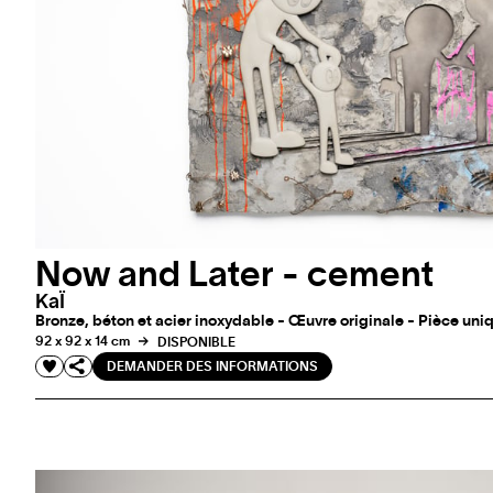
Now and Later - cement
KaÏ
Bronze, béton et acier inoxydable - Œuvre originale - Pièce uni
92 x 92 x 14 cm
DISPONIBLE
DEMANDER DES INFORMATIONS