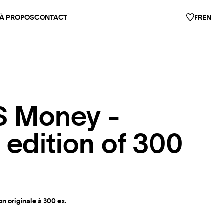
À PROPOS
CONTACT
FR
EN
S Money -
 edition of 300
on originale à 300 ex.