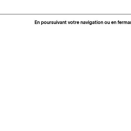
En poursuivant votre navigation ou en ferma
GENÈVE
SAINT TROPEZ
PARIS
CANNES
BRUXELLES
FLORENCE
HONFLEUR
MIAMI