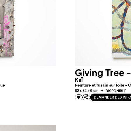
Giving Tree 
KaÏ
que
Peinture et fusain sur toile -
82 x 82 x 6 cm
DISPONIBLE
DEMANDER DES INF