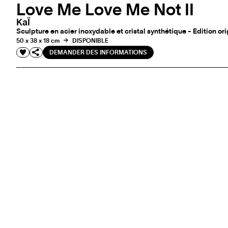
Love Me Love Me Not II
KaÏ
Sculpture en acier inoxydable et cristal synthétique - Edition ori
50 x 38 x 18 cm
DISPONIBLE
DEMANDER DES INFORMATIONS