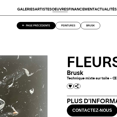
GALERIES
ARTISTES
OEUVRES
FINANCEMENT
ACTUALITÉS
PAGE PRÉCÉDENTE
PEINTURES
BRUSK
FLEURS 
Brusk
Technique mixte sur toile - Œ
PLUS D'INFORMA
CONTACTEZ-NOUS