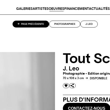
GALERIES
ARTISTES
OEUVRES
FINANCEMENT
ACTUALITÉS
PAGE PRÉCÉDENTE
PHOTOGRAPHIES
J. LEO
Tout S
J. Leo
Photographie - Edition origin
70 x 108 x 3 cm
DISPONIBLE
PLUS D'INFORMA
CONTACTEZ-NOUS