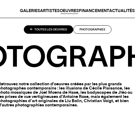
GALERIES
ARTISTES
OEUVRES
FINANCEMENT
ACTUALITÉS
TOUTES LES OEUVRES
PHOTOGRAPHIES
OTOGRAPH
Retrouvez notre collection d’oeuvres créées par les plus grands
photographes contemporains : les illusions de Cécile Plaisance, les
photo mosaiques de Joel Moens de Hase, les bodyscapes de Jléo ou
les prises de vue vertigineuses d’Antoine Rose, mais également les
photographies d'art originales de Liu Bolin, Christian Voigt, et bien
d’autres photographies contemporaines.