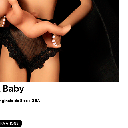
& Baby
riginale de 8 ex + 2 EA
ORMATIONS