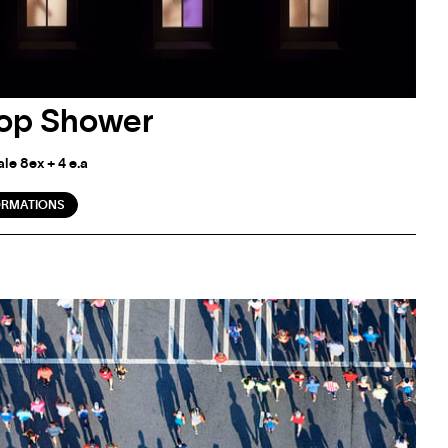
op Shower
le 8ex + 4 e.a
ORMATIONS