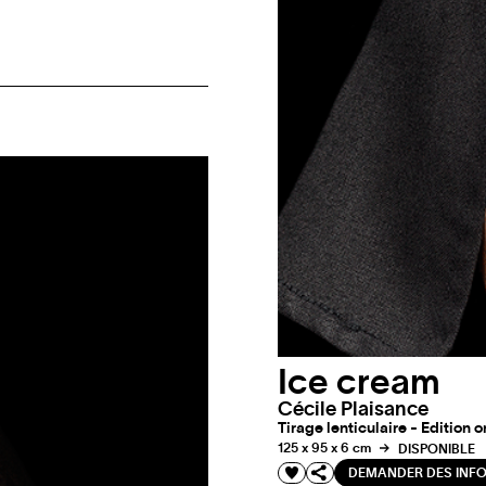
Ice cream
Cécile Plaisance
Tirage lenticulaire - Edition o
125 x 95 x 6 cm
DISPONIBLE
DEMANDER DES INF