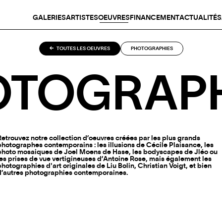
GALERIES
ARTISTES
OEUVRES
FINANCEMENT
ACTUALITÉS
TOUTES LES OEUVRES
PHOTOGRAPHIES
OTOGRAPH
Retrouvez notre collection d’oeuvres créées par les plus grands
photographes contemporains : les illusions de Cécile Plaisance, les
photo mosaiques de Joel Moens de Hase, les bodyscapes de Jléo ou
les prises de vue vertigineuses d’Antoine Rose, mais également les
photographies d'art originales de Liu Bolin, Christian Voigt, et bien
d’autres photographies contemporaines.