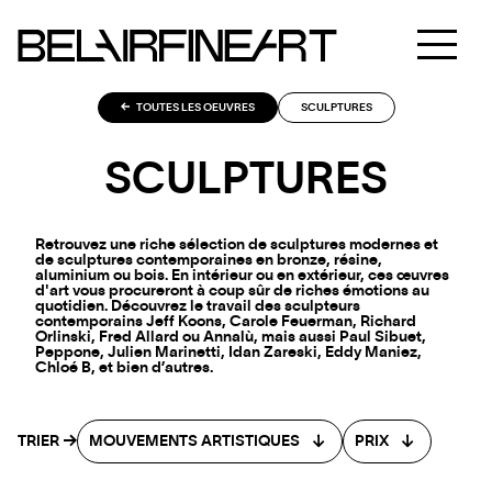
TOUTES LES OEUVRES
SCULPTURES
SCULPTURES
Retrouvez une riche sélection de sculptures modernes et
de sculptures contemporaines en bronze, résine,
aluminium ou bois. En intérieur ou en extérieur, ces œuvres
d'art vous procureront à coup sûr de riches émotions au
quotidien. Découvrez le travail des sculpteurs
contemporains Jeff Koons, Carole Feuerman, Richard
Orlinski, Fred Allard ou Annalù, mais aussi Paul Sibuet,
Peppone, Julien Marinetti, Idan Zareski, Eddy Maniez,
Chloé B, et bien d’autres.
TRIER
MOUVEMENTS ARTISTIQUES
PRIX