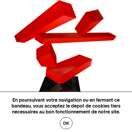
En poursuivant votre navigation ou en fermant ce
bandeau, vous acceptez le depot de cookies tiers
Gravedad de la Gravedad
necessaires au bon fonctionnement de notre site.
C127 - Organic Red, 2014
OK
Rafael Barrios
Sculpture en acier et laque polyuréthane - Edition originale