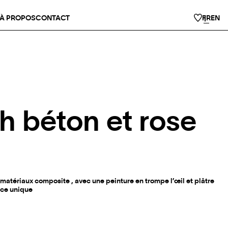
À PROPOS
CONTACT
FR
EN
h béton et rose
 matériaux composite , avec une peinture en trompe l’œil et plâtre
èce unique