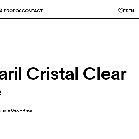
À PROPOS
CONTACT
FR
EN
ril Cristal Clear
e
inale 8ex + 4 e.a