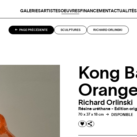
GALERIES
ARTISTES
OEUVRES
FINANCEMENT
ACTUALITÉS
PAGE PRÉCÉDENTE
SCULPTURES
RICHARD ORLINSKI
Kong Ba
Orang
Richard Orlinski
Résine uréthane - Edition orig
70 x 37 x 18 cm
DISPONIBLE