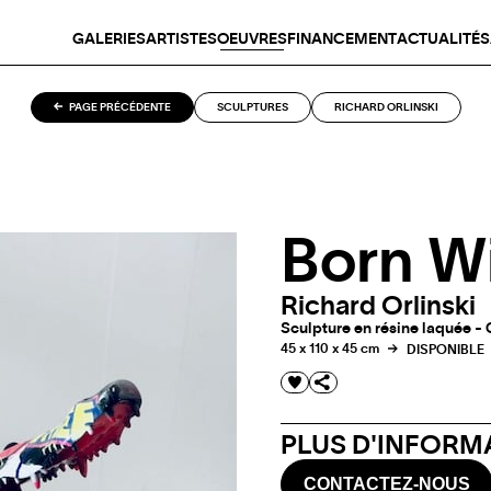
GALERIES
ARTISTES
OEUVRES
FINANCEMENT
ACTUALITÉS
PAGE PRÉCÉDENTE
SCULPTURES
RICHARD ORLINSKI
Born Wi
Richard Orlinski
Sculpture en résine laquée - 
45 x 110 x 45 cm
DISPONIBLE
PLUS D'INFORMA
CONTACTEZ-NOUS