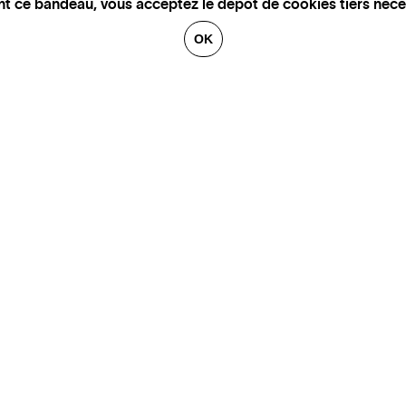
nt ce bandeau, vous acceptez le depot de cookies tiers nece
OK
GALERIES
CONTACT
ARTISTES
FINANCEMENT
OEUVRES
MENTIONS LÉGALES
ACTUALITÉS
CHARTE DE CONFIDENTIALITÉ
À PROPOS
PLAN DE SITE