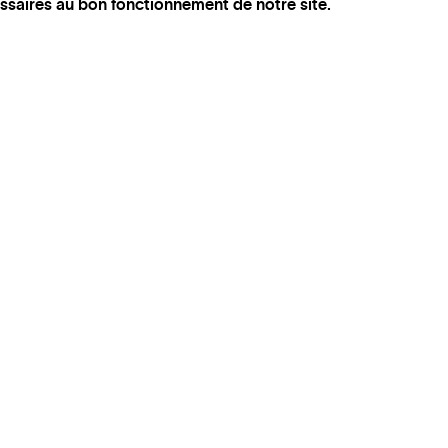
ssaires au bon fonctionnement de notre site.
INSTAGRAM
SUIVEZ BEL‑AIR FINE ART
FACEBOOK
ARTSY
ARTNET