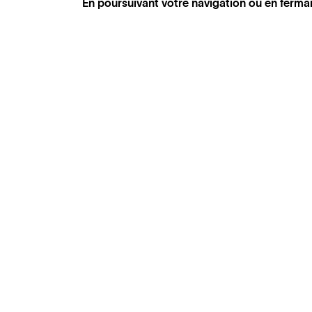
En poursuivant votre navigation ou en ferma
GENÈVE
SAINT TROPEZ
PARIS
CANNES
BRUXELLES
FLORENCE
HONFLEUR
MIAMI
VENISE
MARSEILLE
AIX-EN-PROVENCE
LUXEMBOURG
ANNECY
CRANS-MONTANA
VERBIER
SAINT MORITZ
ZÜRICH
MEGÈVE