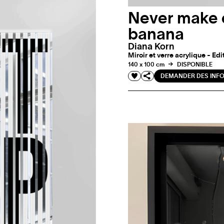
Never make 
banana
Diana Korn
Miroir et verre acrylique - Edi
140 x 100 cm
DISPONIBLE
DEMANDER DES INF