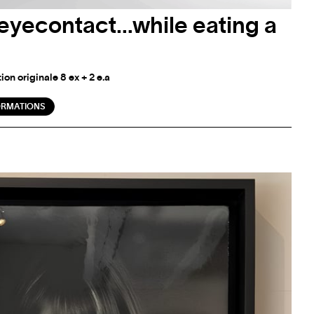
eyecontact…while eating a
tion originale 8 ex + 2 e.a
ORMATIONS