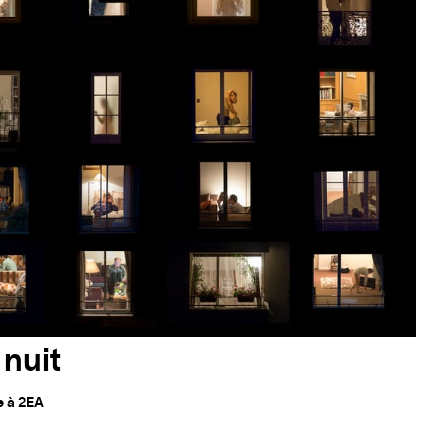
nuit
e à 2EA