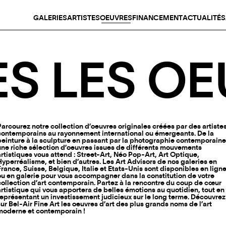
GALERIES
ARTISTES
OEUVRES
FINANCEMENT
ACTUALITÉS
S LES O
Parcourez notre collection d’oeuvres originales créées par des artiste
contemporains au rayonnement international ou émergeants. De la
peinture à la sculpture en passant par la photographie contemporaine
une riche sélection d’oeuvres issues de différents mouvements
artistiques vous attend : Street-Art, Néo Pop-Art, Art Optique,
Hyperréalisme, et bien d’autres. Les Art Advisors de nos galeries en
France, Suisse, Belgique, Italie et Etats-Unis sont disponibles en lign
ou en galerie pour vous accompagner dans la constitution de votre
collection d’art contemporain. Partez à la rencontre du coup de cœur
artistique qui vous apportera de belles émotions au quotidien, tout en
représentant un investissement judicieux sur le long terme. Découvrez
sur Bel-Air Fine Art les oeuvres d’art des plus grands noms de l’art
moderne et contemporain !