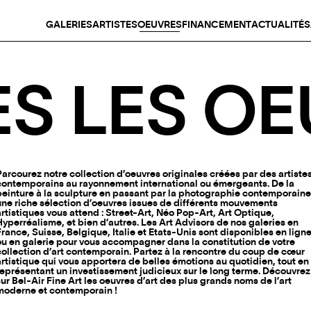
GALERIES
ARTISTES
OEUVRES
FINANCEMENT
ACTUALITÉS
S LES O
Parcourez notre collection d’oeuvres originales créées par des artiste
contemporains au rayonnement international ou émergeants. De la
peinture à la sculpture en passant par la photographie contemporaine
une riche sélection d’oeuvres issues de différents mouvements
artistiques vous attend : Street-Art, Néo Pop-Art, Art Optique,
Hyperréalisme, et bien d’autres. Les Art Advisors de nos galeries en
France, Suisse, Belgique, Italie et Etats-Unis sont disponibles en lign
ou en galerie pour vous accompagner dans la constitution de votre
collection d’art contemporain. Partez à la rencontre du coup de cœur
artistique qui vous apportera de belles émotions au quotidien, tout en
représentant un investissement judicieux sur le long terme. Découvrez
sur Bel-Air Fine Art les oeuvres d’art des plus grands noms de l’art
moderne et contemporain !