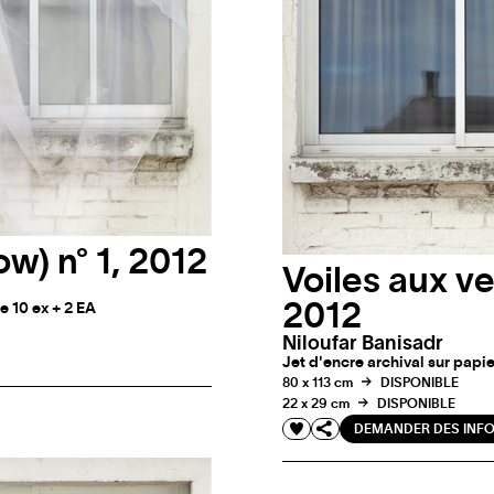
w) n° 1, 2012
Voiles aux ve
2012
e 10 ex + 2 EA
Niloufar Banisadr
Jet d'encre archival sur papie
80 x 113 cm
DISPONIBLE
22 x 29 cm
DISPONIBLE
DEMANDER DES INF