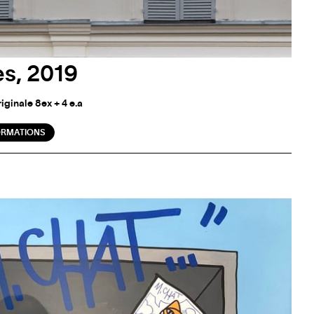
s, 2019
riginale 8ex + 4 e.a
ORMATIONS