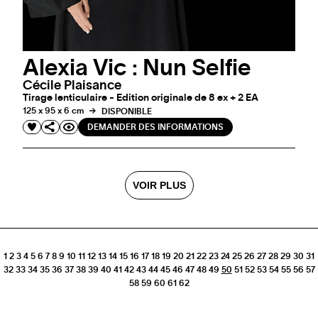
Alexia Vic : Nun Selfie
Cécile Plaisance
Tirage lenticulaire - Edition originale de 8 ex + 2 EA
125 x 95 x 6 cm
DISPONIBLE
DEMANDER DES INFORMATIONS
VOIR PLUS
1
2
3
4
5
6
7
8
9
10
11
12
13
14
15
16
17
18
19
20
21
22
23
24
25
26
27
28
29
30
31
32
33
34
35
36
37
38
39
40
41
42
43
44
45
46
47
48
49
50
51
52
53
54
55
56
57
58
59
60
61
62