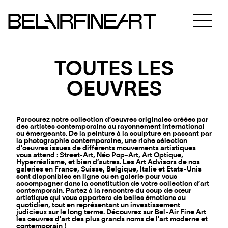
TOUTES LES
OEUVRES
Parcourez notre collection d’oeuvres originales créées par
des artistes contemporains au rayonnement international
ou émergeants. De la peinture à la sculpture en passant par
la photographie contemporaine, une riche sélection
d’oeuvres issues de différents mouvements artistiques
vous attend : Street-Art, Néo Pop-Art, Art Optique,
Hyperréalisme, et bien d’autres. Les Art Advisors de nos
galeries en France, Suisse, Belgique, Italie et Etats-Unis
sont disponibles en ligne ou en galerie pour vous
accompagner dans la constitution de votre collection d’art
contemporain. Partez à la rencontre du coup de cœur
artistique qui vous apportera de belles émotions au
quotidien, tout en représentant un investissement
judicieux sur le long terme. Découvrez sur Bel-Air Fine Art
les oeuvres d’art des plus grands noms de l’art moderne et
contemporain !